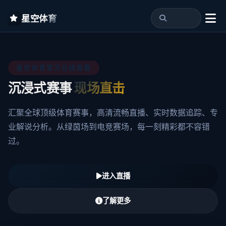
星空体育
星空体育官方在线观看
沉浸式赛事
现场直击
汇聚全球顶级体育赛事，高清流畅直播、实时数据追踪、专
业解说分析。从绿茵场到电竞赛场，每一刻精彩都不容错
过。
进入直播
了解更多