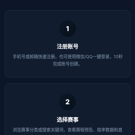
1
注册账号
手机号或邮箱快速注册，也可使用微信/QQ一键登录，10秒
完成账号创建。
2
选择赛事
浏览赛事分类或搜索关键词，查看赛程预告、赔率数据和直