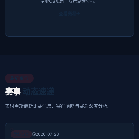
专业OB视角，赛后复盘分析。
查看赛程
最新资讯
赛事
动态速递
实时更新最新比赛信息、赛前前瞻与赛后深度分析。
默认分类
2026-07-23