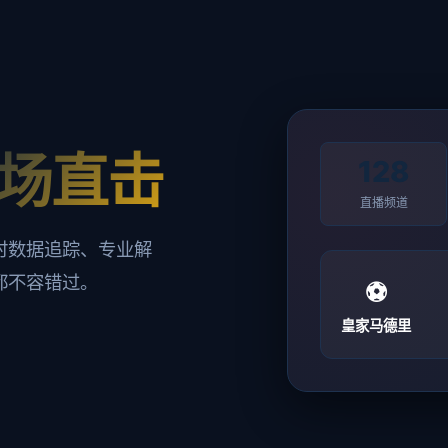
场直击
128
直播频道
时数据追踪、专业解
都不容错过。
⚽
皇家马德里