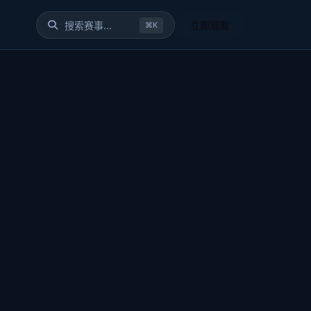
立即观看
⌘K