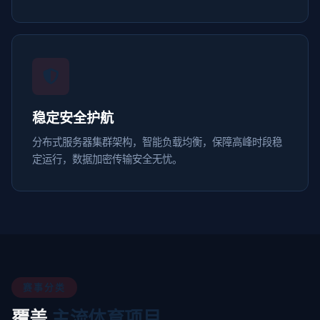
稳定安全护航
分布式服务器集群架构，智能负载均衡，保障高峰时段稳
定运行，数据加密传输安全无忧。
赛事分类
覆盖
主流体育项目