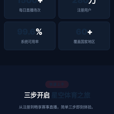
1500
+
280
万
每日直播场次
注册用户
99.6
%
60
+
系统可用率
覆盖国家地区
快速上手
三步开启
星空体育之旅
从注册到畅享赛事直播，简单三步即刻体验。