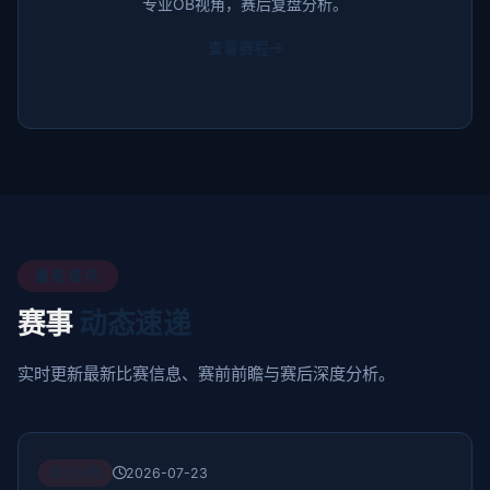
专业OB视角，赛后复盘分析。
查看赛程
最新资讯
赛事
动态速递
实时更新最新比赛信息、赛前前瞻与赛后深度分析。
默认分类
2026-07-23