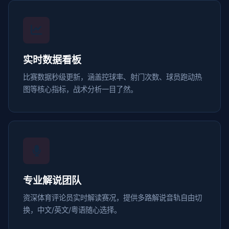
实时数据看板
比赛数据秒级更新，涵盖控球率、射门次数、球员跑动热
图等核心指标，战术分析一目了然。
专业解说团队
资深体育评论员实时解读赛况，提供多路解说音轨自由切
换，中文/英文/粤语随心选择。