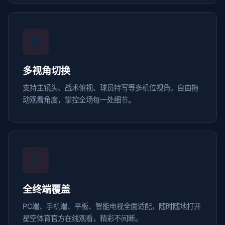
多视角切换
支持主镜头、战术俯视、球员特写等多机位视角，自由拖
动观看角度，掌控全场每一处细节。
全终端覆盖
PC端、手机端、平板、智能电视全面适配，随时随地打开
星空体育官方在线观看，精彩不间断。