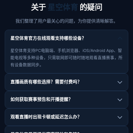
关于
星空体育
的疑问
我们整理了用户最关心的问题，为你提供清晰解答。
星空体育官方在线观看支持哪些设备？
星空体育支持PC电脑端、手机浏览器、iOS/Android App、智
能电视等多种设备，只需联网即可随时随地观看直播赛事，所
有设备数据同步。
直播画质有哪些选择？需要付费吗？
平台提供流畅、高清、超清、蓝光、4K等多种画质选项。基
如何获取赛事预告和开播提醒？
础画质免费开放，更高画质和专属解说等增值服务可通过会员
权益解锁。
关注你感兴趣的赛事或球队，系统将在赛前30分钟通过站内
观看直播时出现卡顿或延迟怎么办？
消息、App推送或短信发送提醒，确保你不会错过任何一场关
键对决。
建议优先检查网络环境，切换至更稳定的WiFi或移动网络。同